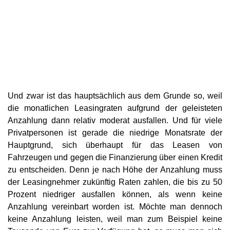
Und zwar ist das hauptsächlich aus dem Grunde so, weil
die monatlichen Leasingraten aufgrund der geleisteten
Anzahlung dann relativ moderat ausfallen. Und für viele
Privatpersonen ist gerade die niedrige Monatsrate der
Hauptgrund, sich überhaupt für das Leasen von
Fahrzeugen und gegen die Finanzierung über einen Kredit
zu entscheiden. Denn je nach Höhe der Anzahlung muss
der Leasingnehmer zukünftig Raten zahlen, die bis zu 50
Prozent niedriger ausfallen können, als wenn keine
Anzahlung vereinbart worden ist. Möchte man dennoch
keine Anzahlung leisten, weil man zum Beispiel keine