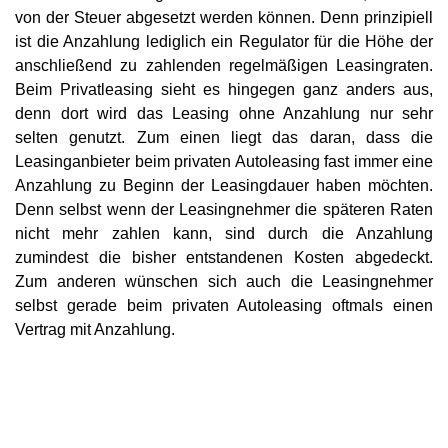
von der Steuer abgesetzt werden können. Denn prinzipiell
ist die Anzahlung lediglich ein Regulator für die Höhe der
anschließend zu zahlenden regelmäßigen Leasingraten.
Beim Privatleasing sieht es hingegen ganz anders aus,
denn dort wird das Leasing ohne Anzahlung nur sehr
selten genutzt. Zum einen liegt das daran, dass die
Leasinganbieter beim privaten Autoleasing fast immer eine
Anzahlung zu Beginn der Leasingdauer haben möchten.
Denn selbst wenn der Leasingnehmer die späteren Raten
nicht mehr zahlen kann, sind durch die Anzahlung
zumindest die bisher entstandenen Kosten abgedeckt.
Zum anderen wünschen sich auch die Leasingnehmer
selbst gerade beim privaten Autoleasing oftmals einen
Vertrag mit Anzahlung.