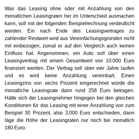
Was das Leasing ohne oder mit Anzahlung von den
monatlichen Leasingraten her im Unterschied ausmachen
kann, soll mit der folgenden Beispielrechnung verdeutlicht
werden. Ein nach Ende des Leasingvertrages zu
zahlender Restwert wird aus Vereinfachungsgründen nicht
mit einbezogen, zumal er auf den Vergleich auch keinen
Einfluss hat. Angenommen, ein Auto soll über einen
Leasingvertrag mit einem Gesamtwert von 10.000 Euro
finanziert werden. Der Vertrag soll über vier Jahre laufen
und es wird keine Anzahlung vereinbart. Einen
Leasingzins von sechs Prozent eingerechnet würde die
monatliche Leasingrate dann rund 258 Euro betragen.
Hätte sich der Leasingnehmer hingegen bei den gleichen
Konditionen für das Leasing mit einer Anzahlung von zum
Beispiel 30 Prozent, also 3.000 Euro entschieden, dann
läge die Höhe der Leasingraten nur noch bei monatlich
180 Euro.