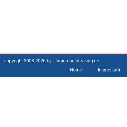
copyright 2008-
2026 by
firmen-autoleasing.de
Home
Impressum